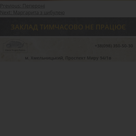
Навігація
Previous:
Пепероні
Next:
Маргарита з цибулею
записів
ЗАКЛАД ТИМЧАСОВО НЕ ПРАЦЮЄ
+38(098) 350-50-30
м. Хмельницький, Проспект Миру 94/1в