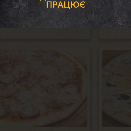
ПРАЦЮЄ
піцу з со
е курки, ковбаски мисливські,
Соус смета
ушений з цибулею, моцарела,
моцарела,