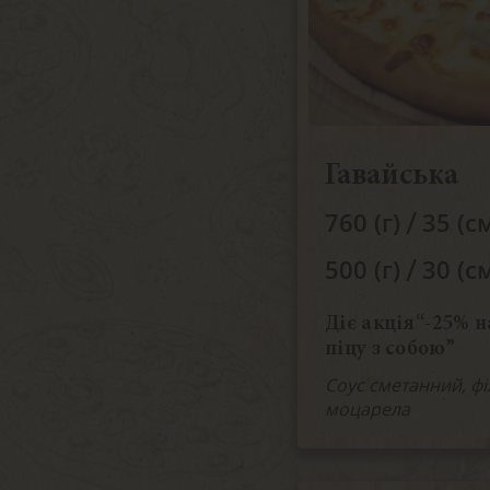
Гавайська
/
760 (г)
35 (с
/
500 (г)
30 (с
Діє акція“-25% н
піцу з собою”
Соус сметанний, філ
моцарела