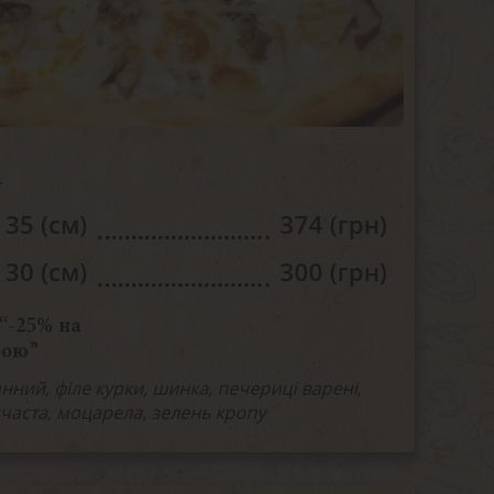
а
35 (см)
374 (грн)
30 (см)
300 (грн)
“-25% на
бою”
нний, філе курки, шинка, печериці варені,
часта, моцарела, зелень кропу