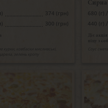
Сирна
/
м)
374 (грн)
680 (г)
/
м)
300 (грн)
440 (г)
а
Діє акція
піцу з со
е курки, ковбаски мисливські,
Соус смет
царела, зелень кропу