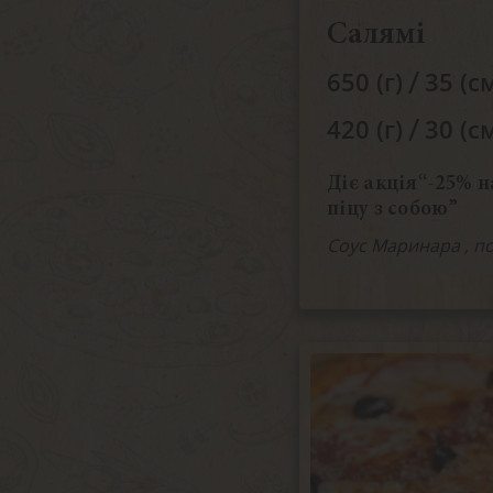
Салямі
/
650 (г)
35 (с
/
420 (г)
30 (с
Діє акція“-25% н
піцу з собою”
Соус Маринара , п