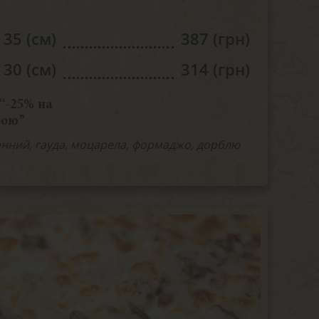
35 (см)
387 (грн)
30 (см)
314 (грн)
“-25% на
бою”
анний, гауда, моцарела, формаджо, дорблю