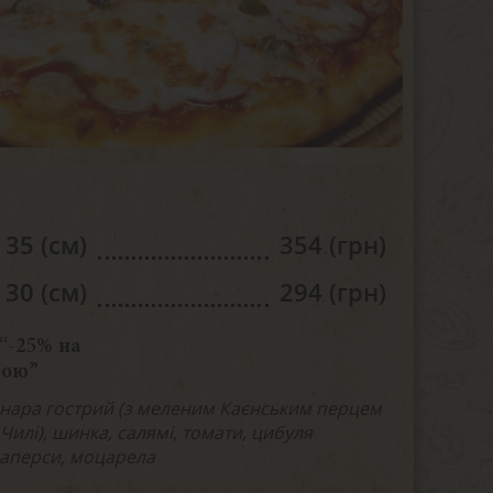
35 (см)
354 (грн)
30 (см)
294 (грн)
“-25% на
бою”
нара гострий (з меленим Каєнським перцем
Чилі), шинка, салямі, томати, цибуля
каперси, моцарела