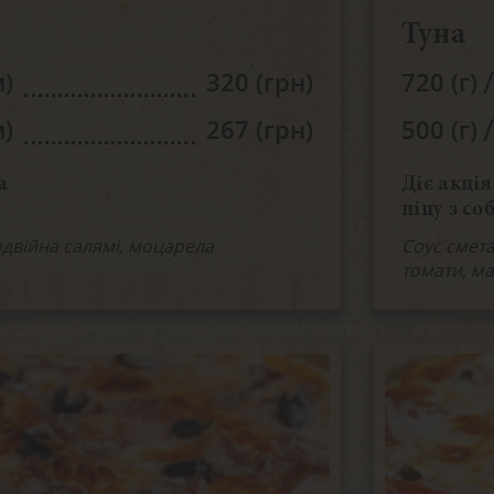
Туна
/
м)
320 (грн)
720 (г)
/
м)
267 (грн)
500 (г)
а
Діє акція
піцу з со
одвійна салямі, моцарела
Соус смет
томати, ма