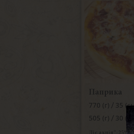
Паприка
/
770 (г)
35 (с
/
505 (г)
30 (с
Діє акція“-25% н