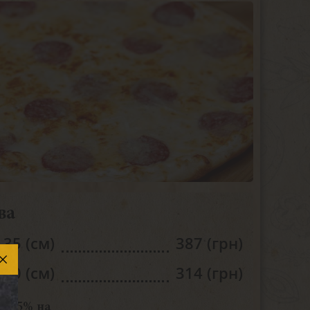
ва
35 (см)
387 (грн)
30 (см)
314 (грн)
“-25% на