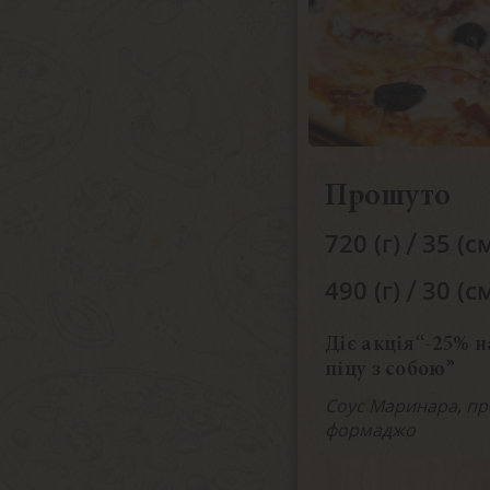
Прошуто
/
720 (г)
35 (с
/
490 (г)
30 (с
Діє акція“-25% н
піцу з собою”
Соус Маринара, пр
формаджо