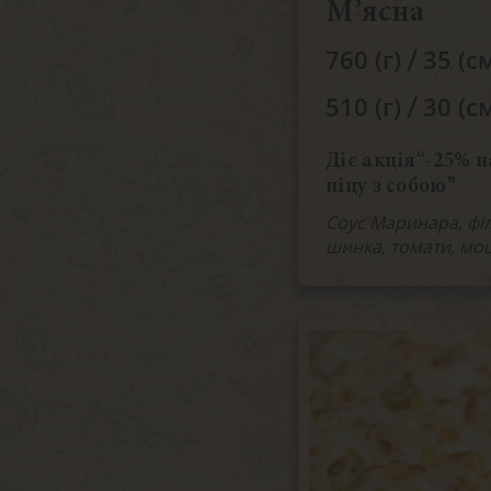
М’ясна
/
760 (г)
35 (с
/
510 (г)
30 (с
Діє акція“-25% н
піцу з собою”
Соус Маринара, філ
шинка, томати, мо