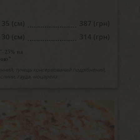
35 (см)
387 (грн)
30 (см)
314 (грн)
“-25% на
бою”
анний, тунець консервований подрібнений,
слини, гауда, моцарела