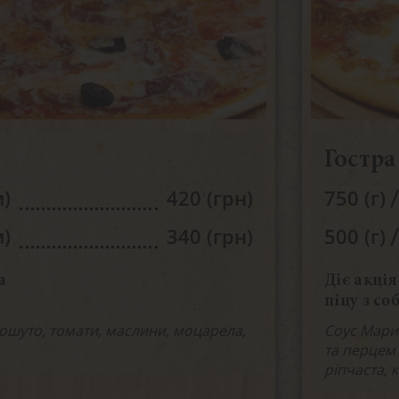
Гостра
/
м)
420 (грн)
750 (г)
/
м)
340 (грн)
500 (г)
а
Діє акція
піцу з со
ошуто, томати, маслини, моцарела,
Соус Мари
та перцем 
ріпчаста, 