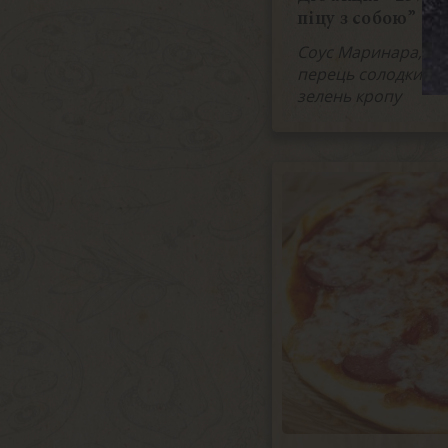
піцу з собою”
Соус Маринара, філ
перець солодкий т
зелень кропу