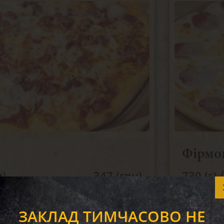
Фірмо
/
м)
347 (грн)
730 (г)
/
м)
287 (грн)
495 (г)
ЗАКЛАД ТИМЧАСОВО НЕ
а
Діє акція