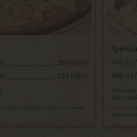
Грибн
/
м)
360 (грн)
740 (г)
/
м)
294 (грн)
490 (г)
а
Діє акція
піцу з со
е курки, кукурудза, ананас, оливки,
Соус смета
цибуля ріп