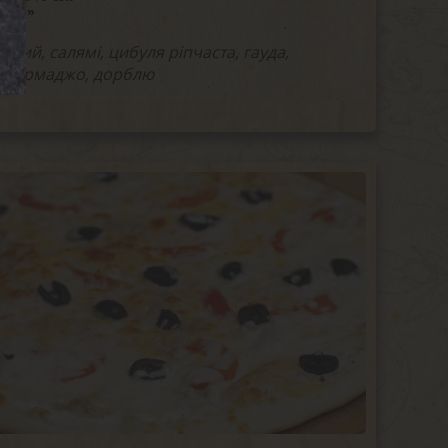
бою”
нний, салямі, цибуля ріпчаста, гауда,
 формаджо, дорблю